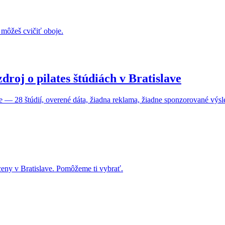
 môžeš cvičiť oboje.
droj o pilates štúdiách v Bratislave
ave — 28 štúdií, overené dáta, žiadna reklama, žiadne sponzorované výsl
ceny v Bratislave. Pomôžeme ti vybrať.