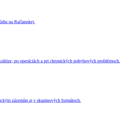
túdiu na Račianskej.
, skolióze, po operáciách a pri chronických pohybových problémoch.
eutickým zázemím aj v skupinových formátoch.