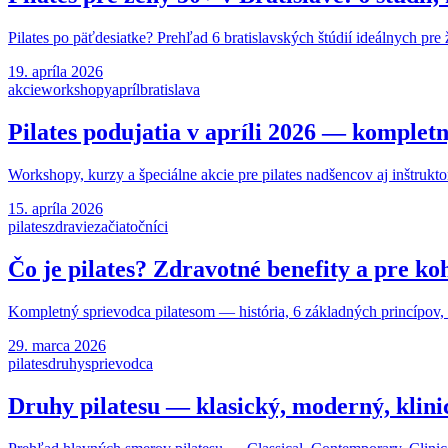
Pilates po päťdesiatke? Prehľad 6 bratislavských štúdií ideálnych pr
19. apríla 2026
akcie
workshopy
apríl
bratislava
Pilates podujatia v apríli 2026 — komplet
Workshopy, kurzy a špeciálne akcie pre pilates nadšencov aj inštruktor
15. apríla 2026
pilates
zdravie
začiatočníci
Čo je pilates? Zdravotné benefity a pre ko
Kompletný sprievodca pilatesom — história, 6 základných princípov, zd
29. marca 2026
pilates
druhy
sprievodca
Druhy pilatesu — klasický, moderný, klini