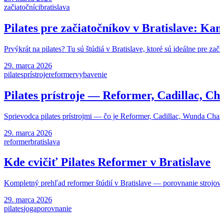
začiatočníci
bratislava
Pilates pre začiatočníkov v Bratislave: Ka
Prvýkrát na pilates? Tu sú štúdiá v Bratislave, ktoré sú ideálne pre za
29. marca 2026
pilates
prístroje
reformer
vybavenie
Pilates prístroje — Reformer, Cadillac, Ch
Sprievodca pilates prístrojmi — čo je Reformer, Cadillac, Wunda Chai
29. marca 2026
reformer
bratislava
Kde cvičiť Pilates Reformer v Bratislave
Kompletný prehľad reformer štúdií v Bratislave — porovnanie strojov,
29. marca 2026
pilates
joga
porovnanie