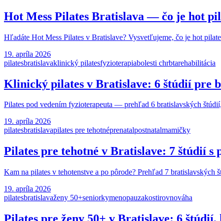
Hot Mess Pilates Bratislava — čo je hot pi
Hľadáte Hot Mess Pilates v Bratislave? Vysvetľujeme, čo je hot pilates
19. apríla 2026
pilates
bratislava
klinický pilates
fyzioterapia
bolesti chrbta
rehabilitácia
Klinický pilates v Bratislave: 6 štúdií pre b
Pilates pod vedením fyzioterapeuta — prehľad 6 bratislavských štúdií,
19. apríla 2026
pilates
bratislava
pilates pre tehotné
prenatal
postnatal
mamičky
Pilates pre tehotné v Bratislave: 7 štúdi
Kam na pilates v tehotenstve a po pôrode? Prehľad 7 bratislavských š
19. apríla 2026
pilates
bratislava
ženy 50+
seniorky
menopauza
kosti
rovnováha
Pilates pre ženy 50+ v Bratislave: 6 štúdií,