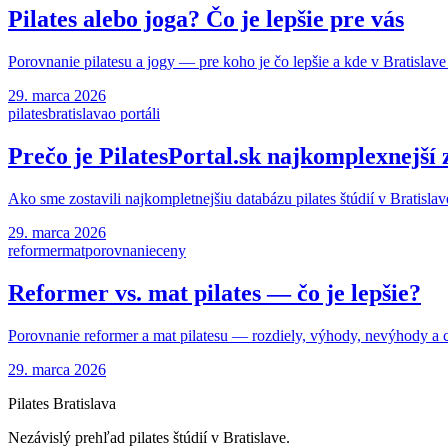
Pilates alebo joga? Čo je lepšie pre vás
Porovnanie pilatesu a jogy — pre koho je čo lepšie a kde v Bratislave
29. marca 2026
pilates
bratislava
o portáli
Prečo je PilatesPortal.sk najkomplexnejší z
Ako sme zostavili najkompletnejšiu databázu pilates štúdií v Bratisl
29. marca 2026
reformer
mat
porovnanie
ceny
Reformer vs. mat pilates — čo je lepšie?
Porovnanie reformer a mat pilatesu — rozdiely, výhody, nevýhody a 
29. marca 2026
Pilates Bratislava
Nezávislý prehľad pilates štúdií v Bratislave.