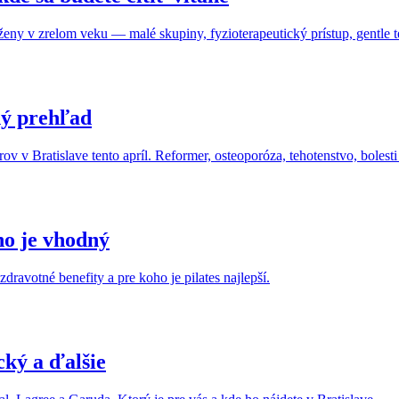
e ženy v zrelom veku — malé skupiny, fyzioterapeutický prístup, gentle
ný prehľad
ov v Bratislave tento apríl. Reformer, osteoporóza, tehotenstvo, bolesti
ho je vhodný
ravotné benefity a pre koho je pilates najlepší.
cký a ďalšie