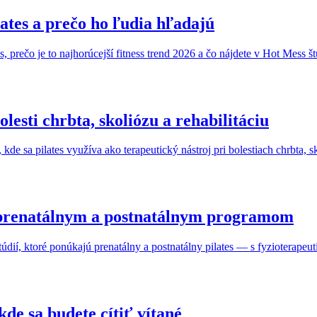
lates a prečo ho ľudia hľadajú
, prečo je to najhorúcejší fitness trend 2026 a čo nájdete v Hot Mess š
olesti chrbta, skoliózu a rehabilitáciu
 kde sa pilates využíva ako terapeutický nástroj pri bolestiach chrbta
í s prenatálnym a postnatálnym programom
túdií, ktoré ponúkajú prenatálny a postnatálny pilates — s fyzioterap
 kde sa budete cítiť vítané