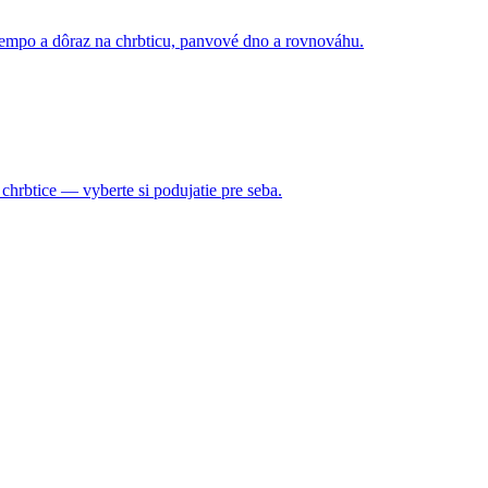
 tempo a dôraz na chrbticu, panvové dno a rovnováhu.
 chrbtice — vyberte si podujatie pre seba.