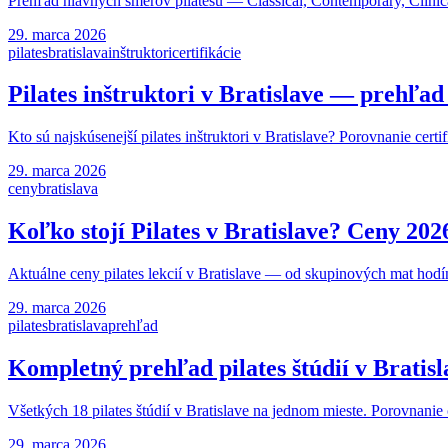
Prehľad hlavných smerov pilatesu — Classical, Contemporary, Clinical
29. marca 2026
pilates
bratislava
inštruktori
certifikácie
Pilates inštruktori v Bratislave — prehľad 
Kto sú najskúsenejší pilates inštruktori v Bratislave? Porovnanie c
29. marca 2026
ceny
bratislava
Koľko stojí Pilates v Bratislave? Ceny 202
Aktuálne ceny pilates lekcií v Bratislave — od skupinových mat hodín
29. marca 2026
pilates
bratislava
prehľad
Kompletný prehľad pilates štúdií v Bratisl
Všetkých 18 pilates štúdií v Bratislave na jednom mieste. Porovnanie 
29. marca 2026