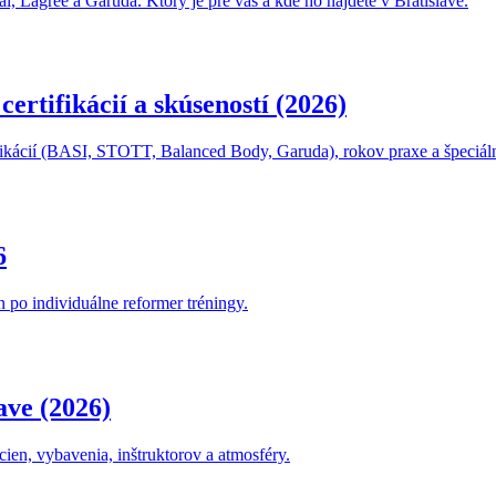
, Lagree a Garuda. Ktorý je pre vás a kde ho nájdete v Bratislave.
certifikácií a skúseností (2026)
ertifikácií (BASI, STOTT, Balanced Body, Garuda), rokov praxe a špeci
6
 po individuálne reformer tréningy.
ave (2026)
cien, vybavenia, inštruktorov a atmosféry.