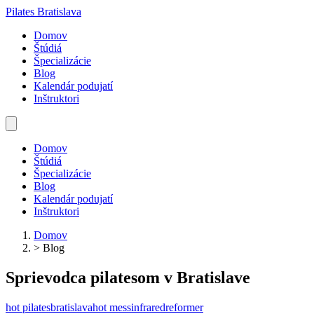
Pilates Bratislava
Domov
Štúdiá
Špecializácie
Blog
Kalendár podujatí
Inštruktori
Domov
Štúdiá
Špecializácie
Blog
Kalendár podujatí
Inštruktori
Domov
>
Blog
Sprievodca pilatesom v Bratislave
hot pilates
bratislava
hot mess
infrared
reformer