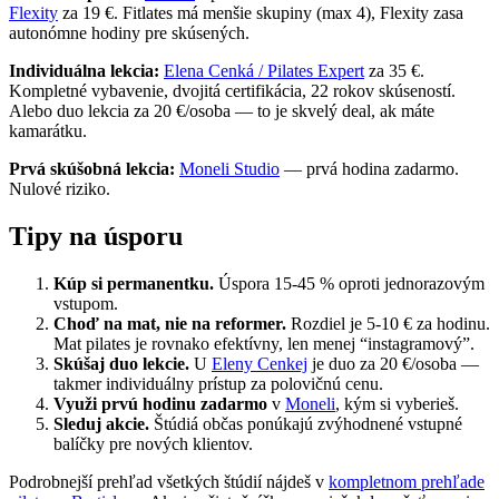
Flexity
za 19 €. Fitlates má menšie skupiny (max 4), Flexity zasa
autonómne hodiny pre skúsených.
Individuálna lekcia:
Elena Cenká / Pilates Expert
za 35 €.
Kompletné vybavenie, dvojitá certifikácia, 22 rokov skúseností.
Alebo duo lekcia za 20 €/osoba — to je skvelý deal, ak máte
kamarátku.
Prvá skúšobná lekcia:
Moneli Studio
— prvá hodina zadarmo.
Nulové riziko.
Tipy na úsporu
Kúp si permanentku.
Úspora 15-45 % oproti jednorazovým
vstupom.
Choď na mat, nie na reformer.
Rozdiel je 5-10 € za hodinu.
Mat pilates je rovnako efektívny, len menej “instagramový”.
Skúšaj duo lekcie.
U
Eleny Cenkej
je duo za 20 €/osoba —
takmer individuálny prístup za polovičnú cenu.
Využi prvú hodinu zadarmo
v
Moneli
, kým si vyberieš.
Sleduj akcie.
Štúdiá občas ponúkajú zvýhodnené vstupné
balíčky pre nových klientov.
Podrobnejší prehľad všetkých štúdií nájdeš v
kompletnom prehľade