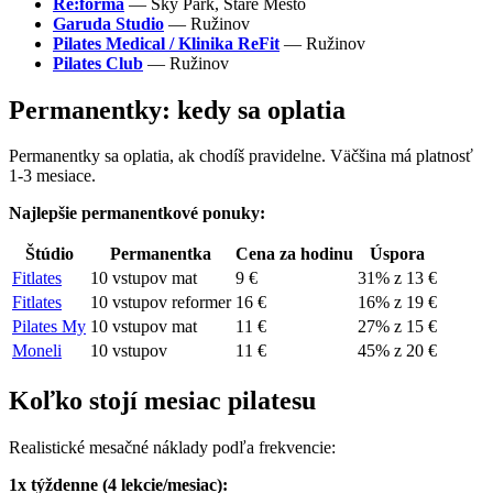
Re:forma
— Sky Park, Staré Mesto
Garuda Studio
— Ružinov
Pilates Medical / Klinika ReFit
— Ružinov
Pilates Club
— Ružinov
Permanentky: kedy sa oplatia
Permanentky sa oplatia, ak chodíš pravidelne. Väčšina má platnosť
1-3 mesiace.
Najlepšie permanentkové ponuky:
Štúdio
Permanentka
Cena za hodinu
Úspora
Fitlates
10 vstupov mat
9 €
31% z 13 €
Fitlates
10 vstupov reformer
16 €
16% z 19 €
Pilates My
10 vstupov mat
11 €
27% z 15 €
Moneli
10 vstupov
11 €
45% z 20 €
Koľko stojí mesiac pilatesu
Realistické mesačné náklady podľa frekvencie:
1x týždenne (4 lekcie/mesiac):