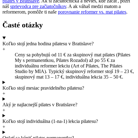
pilates v Bratislave
. Ak si začiatočníčka a nevieš, kde začať, pozri
náš
sprievodca pre začiatočníkov
. A ak váhaš medzi matom a
reformerom, pomôže ti naše
porovnanie reformer vs. mat pilates
.
Časté otázky
Koľko stojí jedna hodina pilatesu v Bratislave?
+
Ceny sa pohybujú od 11 € za skupinový mat pilates (Pilates
My s permanentkou, Pilates Rozadol) až po 55 € za
individuálnu reformer lekciu (Art of Pilates, The Pilates
Studio by MIA). Typický skupinový reformer stojí 19 – 23 €,
skupinový mat 13 – 17 €, individuálna lekcia 35 – 50 €.
Koľko stojí mesiac pravidelného pilatesu?
+
Aký je najlacnejší pilates v Bratislave?
+
Koľko stojí individuálna (1-na-1) lekcia pilatesu?
+
Oplatí sa kúpiť pilates permanentku?