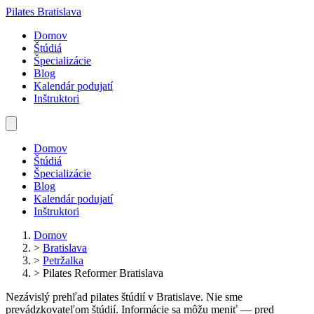
Pilates Bratislava
Domov
Štúdiá
Špecializácie
Blog
Kalendár podujatí
Inštruktori
Domov
Štúdiá
Špecializácie
Blog
Kalendár podujatí
Inštruktori
Domov
>
Bratislava
>
Petržalka
>
Pilates Reformer Bratislava
Nezávislý prehľad pilates štúdií v Bratislave. Nie sme
prevádzkovateľom štúdií. Informácie sa môžu meniť — pred