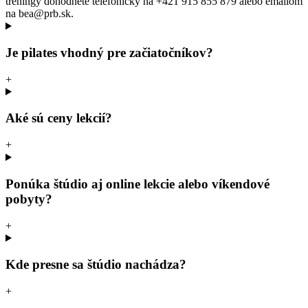
tréningy dohodnete telefonicky na +421 915 855 879 alebo emailom
na bea@prb.sk.
Je pilates vhodný pre začiatočníkov?
+
Aké sú ceny lekcií?
+
Ponúka štúdio aj online lekcie alebo víkendové
pobyty?
+
Kde presne sa štúdio nachádza?
+