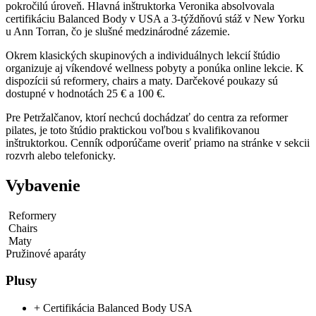
pokročilú úroveň. Hlavná inštruktorka Veronika absolvovala
certifikáciu Balanced Body v USA a 3-týždňovú stáž v New Yorku
u Ann Torran, čo je slušné medzinárodné zázemie.
Okrem klasických skupinových a individuálnych lekcií štúdio
organizuje aj víkendové wellness pobyty a ponúka online lekcie. K
dispozícii sú reformery, chairs a maty. Darčekové poukazy sú
dostupné v hodnotách 25 € a 100 €.
Pre Petržalčanov, ktorí nechcú dochádzať do centra za reformer
pilates, je toto štúdio praktickou voľbou s kvalifikovanou
inštruktorkou. Cenník odporúčame overiť priamo na stránke v sekcii
rozvrh alebo telefonicky.
Vybavenie
Reformery
Chairs
Maty
Pružinové aparáty
Plusy
+
Certifikácia Balanced Body USA