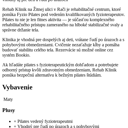
Rehab Klinik na Žitnej ulici v Rači je rehabilitačné centrum, ktoré
ponúka Fyzio Pilates pod vedením kvalifikovaných fyzioterapeutov.
Pilates tu nie je len fitnes aktivita — je súčasťou komplexného
rehabilitačného prístupu zameraného na hlboké stabilizačné svaly a
správne držanie tela.
Klinika je vhodná pre dospelých aj deti, vrátane ľudí po úrazoch a s
pohybovými obmedzeniami. Cvičenie nezaťažuje kĺby a pomáha
budovať stabilitu celého tela. Rezervácie sú možné online cez
systém Bookio.
Ak hľadáte pilates s fyzioterapeutickým dohľadom a potrebujete
odborný prístup kvôli zdravotným obmedzeniam, Rehab Klinik
ponúka bezpečnú alternatívu k bežným pilates štúdiám.
Vybavenie
Maty
Plusy
+
Pilates vedený fyzioterapeutmi
+
Vhodný pre ľudí po úrazoch a s pohybovými