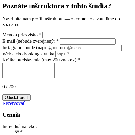
Poznáte inštruktora z tohto štúdia?
Navrhnite nám profil inštruktora — overíme ho a zaradíme do
zoznamu.
Meno a priezvisko
*
E-mail (nebude zverejnený)
*
Instagram handle (napr. @meno)
Web alebo booking stránka
Krátke predstavenie (max 200 znakov)
*
0
/ 200
Odoslať profil
Rezervovať
Cenník
Individuálna lekcia
55 €