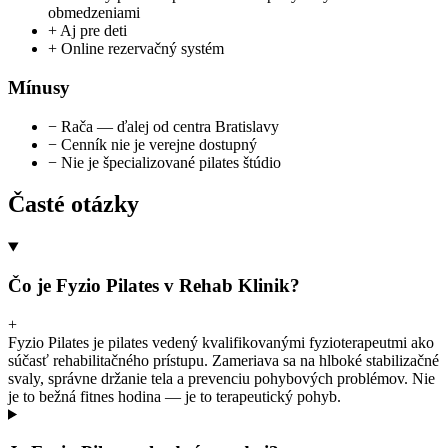
obmedzeniami
+
Aj pre deti
+
Online rezervačný systém
Mínusy
−
Rača — ďalej od centra Bratislavy
−
Cenník nie je verejne dostupný
−
Nie je špecializované pilates štúdio
Časté otázky
Čo je Fyzio Pilates v Rehab Klinik?
+
Fyzio Pilates je pilates vedený kvalifikovanými fyzioterapeutmi ako
súčasť rehabilitačného prístupu. Zameriava sa na hlboké stabilizačné
svaly, správne držanie tela a prevenciu pohybových problémov. Nie
je to bežná fitnes hodina — je to terapeutický pohyb.