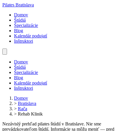
Pilates Bratislava
Domov
Štúdiá
Špecializácie
Blog
Kalendár podujatí
Inštruktori
Domov
Štúdiá
Špecializácie
Blog
Kalendár podujatí
Inštruktori
Domov
>
Bratislava
>
Rača
>
Rehab Klinik
Nezávislý prehľad pilates štúdií v Bratislave. Nie sme
prevádzkovateľom štúdií. Informácie sa môžu meniť — pred